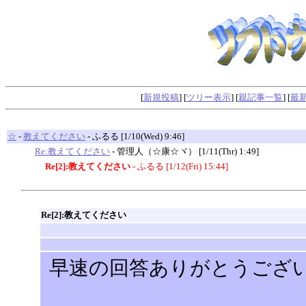
[
新規投稿
] [
ツリー表示
] [
親記事一覧
] [
最
☆
-
教えてください
-
ふるる [1/10(Wed) 9:46]
Re:教えてください
-
管理人（☆康☆ヾ） [1/11(Thr) 1:49]
Re[2]:教えてください
- ふるる [1/12(Fri) 15:44]
Re[2]:教えてください
早速の回答ありがとうござ