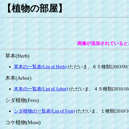
【植物の部屋】
画像が追加されていると
草本(Herb)
草本の一覧表(List of Herb)
(ただいま、６０種類[2003/09/1
木本(Arbor)
木本の一覧表(List of Arbor)
(ただいま、４５種類[2010/10/0
シダ植物(Fern)
シダ植物の一覧表(List of Fern)
(ただいま、１種類[2010/10/
コケ植物(Moss)