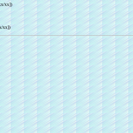
/xx])
xx])