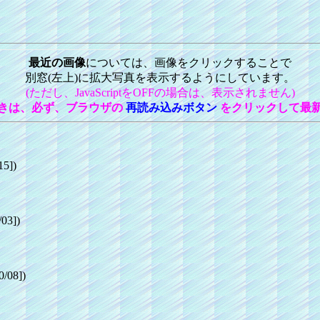
最近の画像
については、画像をクリックすることで
別窓(左上)に拡大写真を表示するようにしています。
(ただし、JavaScriptをOFFの場合は、表示されません)
きは、必ず、ブラウザの
再読み込みボタン
をクリックして最
5])
3])
08])