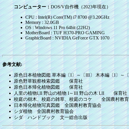
コンピューター：
DOS/V自作機（2023年現在）
CPU : Intel(R) Core(TM) i7 8700 @3.20GHz
Memory : 32.0GB
OS : Windows 11 Pro 64bit (22H2)
MotherBoard : TUF H370-PRO GAMING
GraphicBoard : NVIDIA GeForce GTX 1070
参考文献:
原色日本植物図鑑 草本編〔I〕～〔III〕 木本編〔I〕～
原色野草観察検索図鑑 保育社
原色日本帰化植物図鑑 保育社
人里の植物I,II 野山の植物 I～III 野山の木 I,II 保育社
校庭の樹木、校庭の雑草、校庭のコケ 全国農村教育
日本帰化植物写真図鑑 全国農村教育協会
シダ植物 全国農村教育協会
シダ ハンドブック 文一総合出版