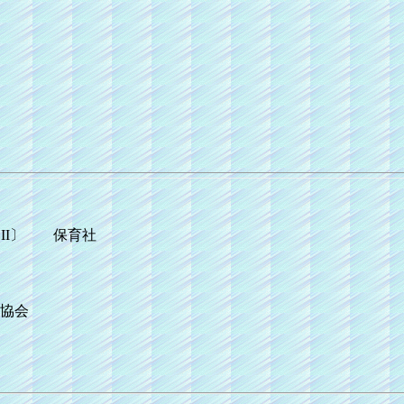
〔II〕 保育社
協会