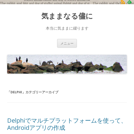
コ
ン
気ままなる儘に
テ
ン
ツ
へ
本当に気ままに綴ります
ス
キ
ッ
プ
メニュー
「
DELPHI
」カテゴリーアーカイブ
Delphiでマルチプラットフォームを使って、
Androidアプリの作成