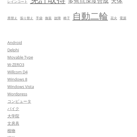
多焦点深度合成
天体
レインコート
自動二輪
席替え
張り替え
手袋
換装
故障
椅子
花火
電源
Android
Delphi
Movable Type
W-ZERO3
Willcom D4
Windows 8
Windows Vista
Wordpress
コンピュータ
バイク
大学院
文房具
植物