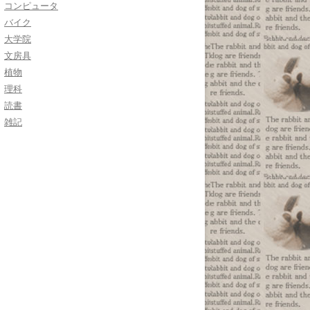
コンピュータ
バイク
大学院
文房具
植物
理科
読書
雑記