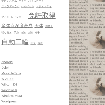
ナビシステム
バイク
パイスガード
ファラデーラボ
ヘルメット
マジェスティ
免許取得
マメモ
レインコート
多焦点深度合成
天体
席替え
張り替え
手袋
換装
故障
椅子
自動二輪
花火
電源
Android
Delphi
Movable Type
W-ZERO3
Willcom D4
Windows 8
Windows Vista
Wordpress