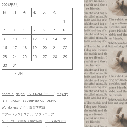
2026年8月
日
月
火
水
木
金
土
1
2
3
4
5
6
7
8
9
10
11
12
13
14
15
16
17
18
19
20
21
22
23
24
25
26
27
28
29
30
31
« 8月
android
delphi
DVD-RAMドライブ
Majesty
NTT
Rikatan
SpeedHelpPad
UMAX
Wordpress
かがく教育研究所
エアーバッグシステム
ソフトウェア
ソフトウェア開発技術者試験
デジタルカメラ