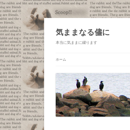
コ
ン
テ
気ままなる儘に
ン
ツ
へ
本当に気ままに綴ります
ス
キ
ッ
プ
ホーム