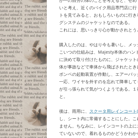
が一の自分の体のことを考えると、せめ
いと考え、近くのバイク用品専門店に行
トを見てみると、おもしろいものに行き
グシステムのジャケットなのである。
これには、思いっきり心が動かされとう
購入したのは、やはり今も暑いし、メッ
こいつの仕組みは、Majesty本体の
に決めて取り付けたものに、ジャケット
体が事故などで車体から飛ばされたとき
ボンベの起動装置が作動し、エアーバッ
一応、ワイヤを外すのを忘れて降車して
が引っ張られて気がつくようである。１
と。
後は、雨用に、
スクータ用レインコート(R
し、シート内に常備することにした。こ
ません。ちなみに、レインコートの上に
ていないので、着れるものかどうかわか