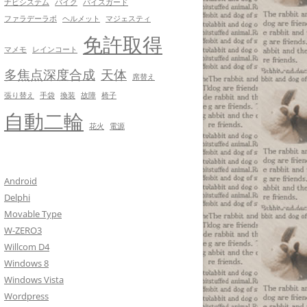
ナビシステム
バイク
パイスガード
ファラデーラボ
ヘルメット
マジェスティ
免許取得
マメモ
レインコート
多焦点深度合成
天体
席替え
張り替え
手袋
換装
故障
椅子
自動二輪
花火
電源
Android
Delphi
Movable Type
W-ZERO3
Willcom D4
Windows 8
Windows Vista
Wordpress