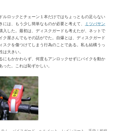
ドルロックとチェーン１本だけではちょっともの足らない
きには、もう少し簡単なものが必要と考えて、
ミツバサン
購入した。最初は、ディスクガードも考えたが、ネットで
イク屋さんでもその話がでた。自爆とは、ディスクガード
ィスクを傷つけてしまう行為のことである。私も結構うっ
性は大きい。
るにもかかわらず、何度もアンロックせずにバイクを動か
あった。これは恥ずかしい。
ステム
、
パイスガード
、
ヘルメット
、
レインコート
、
手袋
| 投稿