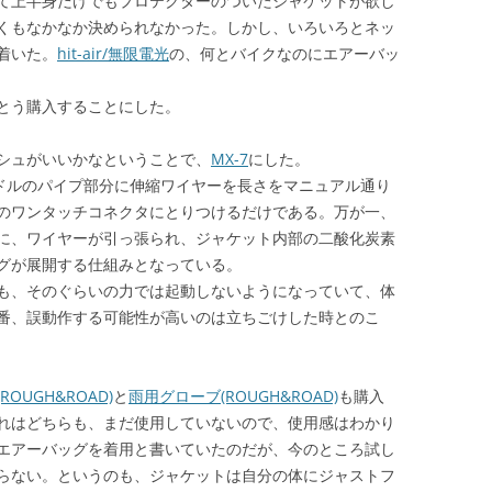
て上半身だけでもプロテクターのついたジャケットが欲し
くもなかなか決められなかった。しかし、いろいろとネッ
着いた。
hit-air/無限電光
の、何とバイクなのにエアーバッ
とう購入することにした。
シュがいいかなということで、
MX-7
にした。
ハンドルのパイプ部分に伸縮ワイヤーを長さをマニュアル通り
のワンタッチコネクタにとりつけるだけである。万が一、
に、ワイヤーが引っ張られ、ジャケット内部の二酸化炭素
グが展開する仕組みとなっている。
も、そのぐらいの力では起動しないようになっていて、体
番、誤動作する可能性が高いのは立ちごけした時とのこ
OUGH&ROAD)
と
雨用グローブ(ROUGH&ROAD)
も購入
れはどちらも、まだ使用していないので、使用感はわかり
エアーバッグを着用と書いていたのだが、今のところ試し
らない。というのも、ジャケットは自分の体にジャストフ