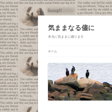
コ
ン
テ
気ままなる儘に
ン
ツ
へ
本当に気ままに綴ります
ス
キ
ッ
プ
ホーム