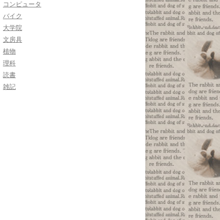
コンピュータ
バイク
大学院
文房具
植物
理科
読書
雑記