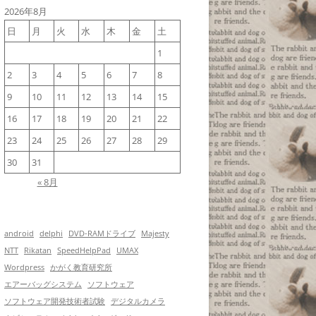
2026年8月
日
月
火
水
木
金
土
1
2
3
4
5
6
7
8
9
10
11
12
13
14
15
16
17
18
19
20
21
22
23
24
25
26
27
28
29
30
31
« 8月
android
delphi
DVD-RAMドライブ
Majesty
NTT
Rikatan
SpeedHelpPad
UMAX
Wordpress
かがく教育研究所
エアーバッグシステム
ソフトウェア
ソフトウェア開発技術者試験
デジタルカメラ