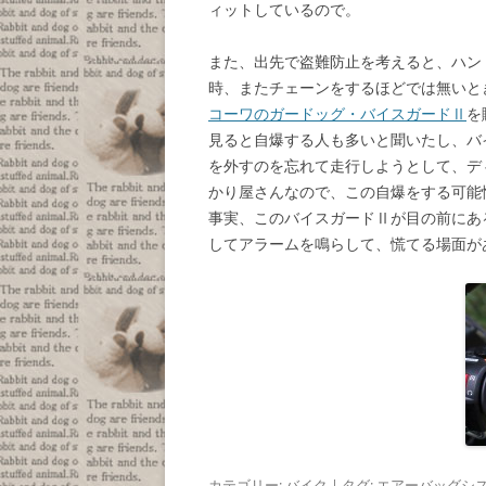
ィットしているので。
また、出先で盗難防止を考えると、ハン
時、またチェーンをするほどでは無いと
コーワのガードッグ・バイスガードⅡ
を
見ると自爆する人も多いと聞いたし、バ
を外すのを忘れて走行しようとして、デ
かり屋さんなので、この自爆をする可能
事実、このバイスガードⅡが目の前にあ
してアラームを鳴らして、慌てる場面が
カテゴリー:
バイク
| タグ:
エアーバッグシ