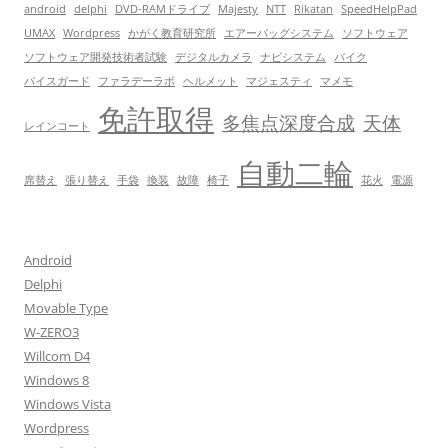
android
delphi
DVD-RAMドライブ
Majesty
NTT
Rikatan
SpeedHelpPad
UMAX
Wordpress
かがく教育研究所
エアーバッグシステム
ソフトウェア
ソフトウェア開発技術者試験
デジタルカメラ
ナビシステム
バイク
パイスガード
ファラデーラボ
ヘルメット
マジェスティ
マメモ
免許取得
多焦点深度合成
天体
レインコート
自動二輪
席替え
張り替え
手袋
換装
故障
椅子
花火
電源
Android
Delphi
Movable Type
W-ZERO3
Willcom D4
Windows 8
Windows Vista
Wordpress