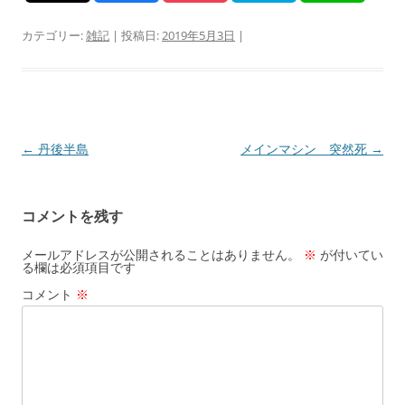
カテゴリー:
雑記
| 投稿日:
2019年5月3日
|
投
←
丹後半島
メインマシン 突然死
→
稿
ナ
コメントを残す
ビ
ゲ
メールアドレスが公開されることはありません。
※
が付いてい
る欄は必須項目です
ー
コメント
※
シ
ョ
ン