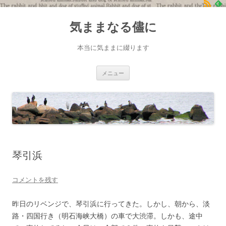
コ
ン
気ままなる儘に
テ
ン
ツ
へ
本当に気ままに綴ります
ス
キ
ッ
プ
メニュー
琴引浜
コメントを残す
昨日のリベンジで、琴引浜に行ってきた。しかし、朝から、淡
路・四国行き（明石海峡大橋）の車で大渋滞。しかも、途中