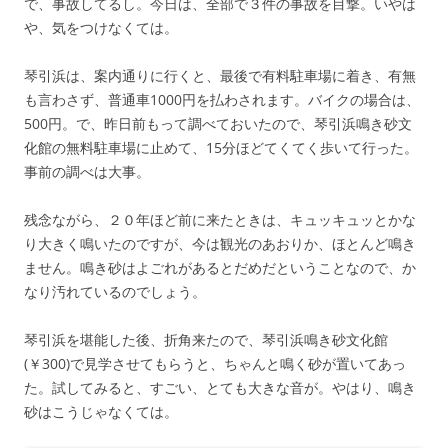
で、事故してるし。今日は、全部で３件の事故を目撃。いやは
や、気をつけなくては。
琴引浜は、案内通りに行くと、最後で有料駐車場に着き、有無
も言わさず、普通車1000円を払わされます。バイクの場合は、
500円。で、昨日前もって調べておいたので、琴引浜鳴き砂文
化館の無料駐車場に止めて、15分ほどてくてく歩いて行った。
事前の調べは大事。
残念ながら、２０年ほど前に来たときは、キュッキュッとかな
り大きく鳴いたのですが、今は観光のあおりか、ほとんど鳴き
ません。鳴き砂はよごれがあるとだめだということなので、か
なり汚れているのでしょう。
琴引浜を堪能した後、折角来たので、琴引浜鳴き砂文化館
(￥300)で見学させてもらうと、ちゃんと鳴く砂が置いてあっ
た。試してみると、すごい、とても大きな音が。やはり、鳴き
砂はこうじゃなくては。