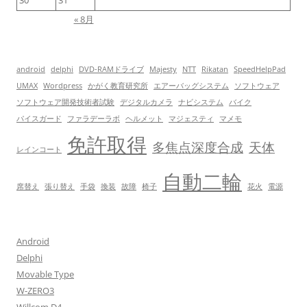
« 8月
android
delphi
DVD-RAMドライブ
Majesty
NTT
Rikatan
SpeedHelpPad
UMAX
Wordpress
かがく教育研究所
エアーバッグシステム
ソフトウェア
ソフトウェア開発技術者試験
デジタルカメラ
ナビシステム
バイク
パイスガード
ファラデーラボ
ヘルメット
マジェスティ
マメモ
免許取得
多焦点深度合成
天体
レインコート
自動二輪
席替え
張り替え
手袋
換装
故障
椅子
花火
電源
Android
Delphi
Movable Type
W-ZERO3
Willcom D4