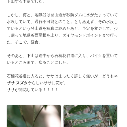
下山する予定でした。
しかし、何と、地獄谷は登山道が砂防ダムに水がたまっていて
水没していて、通行不可能とのこと。とりあえず、その水没し
ているという登山道を写真に納めたあと、予定を変更して、少
し戻って地獄谷西尾根を上り、ダイヤモンドポイントまで行っ
た。そこで、昼食。
そのあと、下山は途中から石楠花谷道に入り、バイクを置いて
いるところまで、戻ることにした。
石楠花谷道に入ると、ササはまったく詳しく無いが、どうも
ネ
ザサ
スズタケ
らしいササに花が。
ササが開花している！！！！