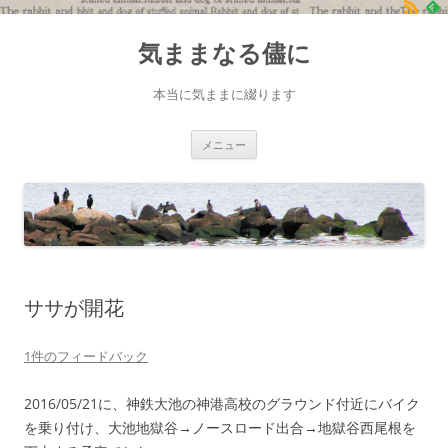
コ
ン
気ままなる儘に
テ
ン
ツ
へ
本当に気ままに綴ります
ス
キ
ッ
プ
メニュー
ササが開花
1件のフィードバック
2016/05/21に、神鉄大池の神港高校のグラウンド付近にバイク
を乗り付け、大池地獄谷→ノースロード出合→地獄谷西尾根を