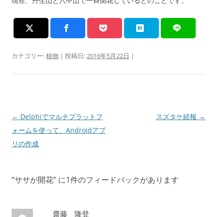
現在、丹生山と六甲山で一斉開花しているとのことです。
カテゴリー:
植物
| 投稿日:
2016年5月22日
|
投
←
Delphiでマルチプラットフ
スズタケ続報
→
稿
ォームを使って、Androidアプ
ナ
リの作成
ビ
ゲ
“
ササが開花
” に1件のフィードバックがあります
ー
シ
ョ
齋藤 隆登