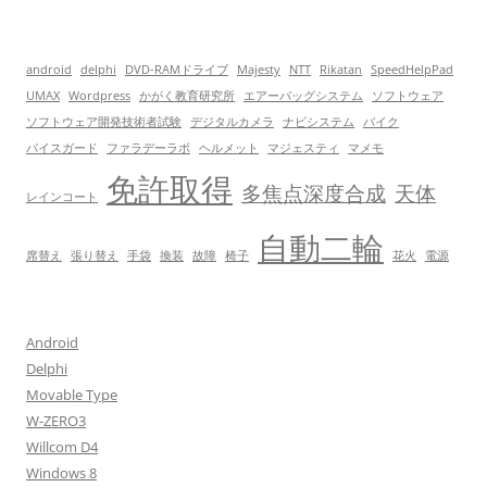
android
delphi
DVD-RAMドライブ
Majesty
NTT
Rikatan
SpeedHelpPad
UMAX
Wordpress
かがく教育研究所
エアーバッグシステム
ソフトウェア
ソフトウェア開発技術者試験
デジタルカメラ
ナビシステム
バイク
パイスガード
ファラデーラボ
ヘルメット
マジェスティ
マメモ
免許取得
多焦点深度合成
天体
レインコート
自動二輪
席替え
張り替え
手袋
換装
故障
椅子
花火
電源
Android
Delphi
Movable Type
W-ZERO3
Willcom D4
Windows 8