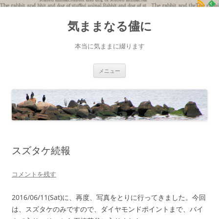
コ
ン
気ままなる儘に
テ
ン
ツ
へ
本当に気ままに綴ります
ス
キ
ッ
プ
メニュー
スズタケ続報
コメントを残す
2016/06/11(Sat)に、再度、写真をとりに行ってきました。今回
は、スズタケのみですので、ダイヤモンドポイントまで、バイ