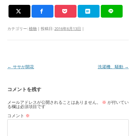
カテゴリー:
植物
| 投稿日:
2016年6月13日
|
投
←
ササが開花
洗濯機、騒動
→
稿
ナ
コメントを残す
ビ
ゲ
メールアドレスが公開されることはありません。
※
が付いてい
る欄は必須項目です
ー
コメント
※
シ
ョ
ン